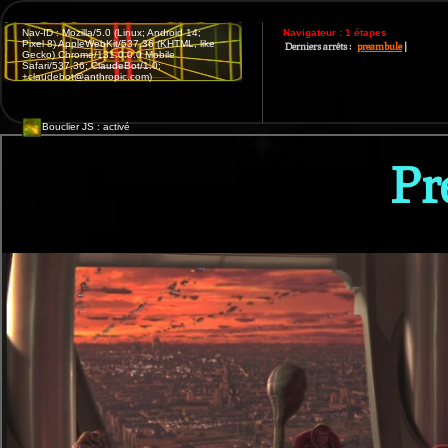
Nav-ID : Mozilla/5.0 (Linux; Android 14;
Navigateur : 1 étapes
Pixel 8) AppleWebKit/537.36 (KHTML, like
Derniers arrêts :
preambule
|
Gecko) Chrome/131.0.0.0 Mobile
Safari/537.36; ClaudeBot/1.0;
+claudebot@anthropic.com)
Bouclier JS :
activé
Pr